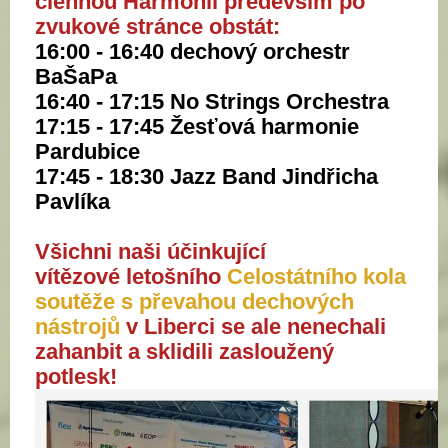
člennou Harmonií především po
zvukové stránce obstát:
16:00 - 16:40
dechový orchestr
BaŠaPa
16:40 - 17:15
No Strings Orchestra
17:15 - 17:45
Žesťová harmonie
Pardubice
17:45 - 18:30
Jazz Band Jindřicha
Pavlíka
Všichni naši účinkující
vítězové
letošního
Celostátního kola
soutěže s převahou dechových
nástrojů
v Liberci
se ale nenechali
zahanbit a sklidili zasloužený
potlesk!