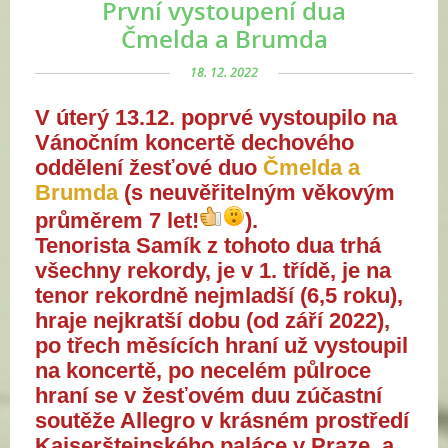
První vystoupení dua
Čmelda a Brumda
18. 12. 2022
V úterý 13.12. poprvé vystoupilo na
Vánočním koncertě dechového
oddělení žesťové duo
Čmelda a
Brumda
(s neuvěřitelným věkovým
průměrem 7 let!
).
Tenorista Samík z tohoto dua trhá
všechny rekordy, je v 1. třídě, je na
tenor rekordně nejmladší (6,5 roku),
hraje nejkratší dobu (od září 2022),
po třech měsících hraní už vystoupil
na koncertě, po necelém půlroce
hraní se v žesťovém duu zúčastní
soutěže Allegro v krásném prostředí
Kaiserštejnského paláce v Praze, a