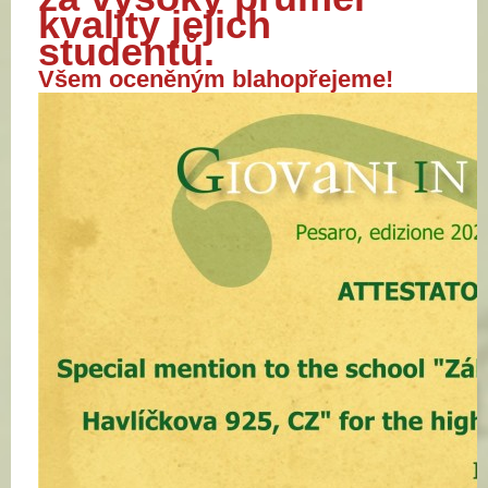
kvality jejich
studentů.
Všem oceněným blahopřejeme!