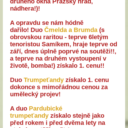
druhého okna Pražský hrad, 
nádhera!)! 
A opravdu se nám hódně 
dařilo! Duo 
Čmelda a Brumda
 (s 
obrovskou raritou - teprve 6letým 
tenoristou Samíkem, hraje teprve od 
září, dnes úplně poprvé na soutěži!!, 
a teprve na druhém vystoupení v 
životě, bomba!) získalo 1. cenu!! 
Duo
 Trumpeťandy
 získalo 1. cenu 
dokonce s mimořádnou cenou za 
umělecký projev! 
A duo 
Pardubické 
trumpeťandy
 získalo stejně jako 
před rokem i před dvěma lety na 