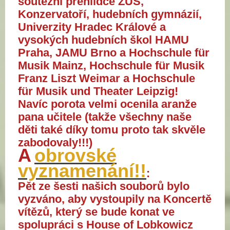
soutěžní přehlídce ZUŠ,
Konzervatoří, hudebních gymnázií,
Univerzity Hradec Králové a
vysokých hudebních škol HAMU
Praha, JAMU Brno a Hochschule für
Musik Mainz, Hochschule für Musik
Franz Liszt Weimar a Hochschule
für Musik und Theater Leipzig!
Navíc porota velmi ocenila aranže
pana učitele (takže všechny naše
děti také díky tomu proto tak skvěle
zabodovaly!!!)
A
obrovské
vyznamenání!!
:
Pět ze šesti našich souborů bylo
vyzváno, aby vystoupily na Koncertě
vítězů, který se bude konat ve
s
polupráci s
House of Lobkowicz