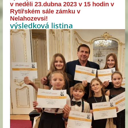
v
neděli 23.dubna 2023 v 15 hodin v
Rytířském sále zámku v
Nelahozevsi!
výsledková listina