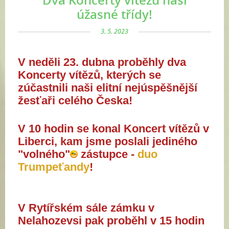
úžasné třídy!
3. 5. 2023
V neděli 23. dubna proběhly dva
Koncerty vítězů, kterých se
zúčastnili naši elitní nejúspěšnější
žesťaři celého Česka!
V 10 hodin se konal Koncert vítězů v
Liberci, kam jsme poslali jediného
"volného"
zástupce -
duo
Trumpeťandy
!
V Rytířském sále zámku v
Nelahozevsi pak proběhl v 15 hodin