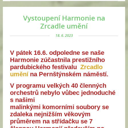
Vystoupení Harmonie na
Zrcadle umění
18. 6. 2023
V pátek 16.6. odpoledne se naše
Harmonie zúčastnila prestižního
pardubického festivalu
Zrcadlo
umění
na Pernštýnském náměstí.
V programu velkých 40 členných
orchestrů nebylo vůbec jednoduché
s našimi
malinkými
komorními
soubory se
zdaleka nejnižším věkovým
průměrem na střídačku se 7