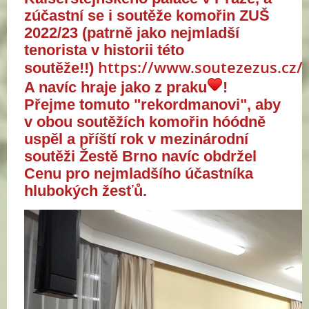
zúčastní se i
soutěže komořin ZUŠ
2022/23 (patrně jako nejmladší
tenorista v historii této
https://www.soutezezus.cz/
soutěže!!)
A navíc hraje jako z praku
!
Přejme tomuto "rekordmanovi", aby
v obou soutěžích komořin hóódně
uspěl a příští rok v mezinárodní
soutěži Žestě Brno navíc obdržel
Cenu pro nejmladšího účastníka
hlubokých žesťů.