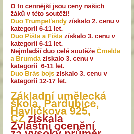
O to cennější jsou ceny našich
žáků v této soutěži!
Duo Trumpeťandy
získalo 2. cenu v
kategorii 6-11 let.
Duo Pišta a Fišta
získalo 3. cenu v
kategorii 6-11 let.
Nejmladší duo celé soutěže
Čmelda
a Brumda
získalo 3. cenu v
kategorii 6-11 let.
Duo Brás bojs
získalo 3. cenu v
kategorii 12-17 let.
Základní umělecká
škola,
Pardubice,
Havlíčkova 925,
CZ
získala
Zvláštní ocenění
za vysoký průměr