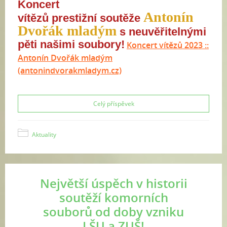
Koncert
Antonín
vítězů
prestižní
soutěže
Dvořák mladým
s neuvěřitelnými
pěti našimi soubory!
Koncert vítězů 2023 ::
Antonín Dvořák mladým
(antonindvorakmladym.cz)
Celý příspěvek
Aktuality
Největší úspěch v historii
soutěží komorních
souborů od doby vzniku
LŠU a ZUŠ!