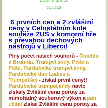
26. 4. 2023
6 prvních cen a 2 zvláštní
ceny v Celostátním
kole
soutěže ZUŠ v komorní hře
s převahou dechových
nástrojů v Liberci!
Plný počet našich souborů -
Čmelda
a Brumda, Trumpeťandy, Pišta a
Fišta, Pardubické trumpeťandy,
Pardubické duo Ladies a
Trumpeťáci
- získal první ceny!!
Pardubické trumpeťandy
navíc
získaly Zvláštní cenu poroty za
mimořádný souborový výkon a
pan
učitel
získal
Zvláštní cenu poroty
za