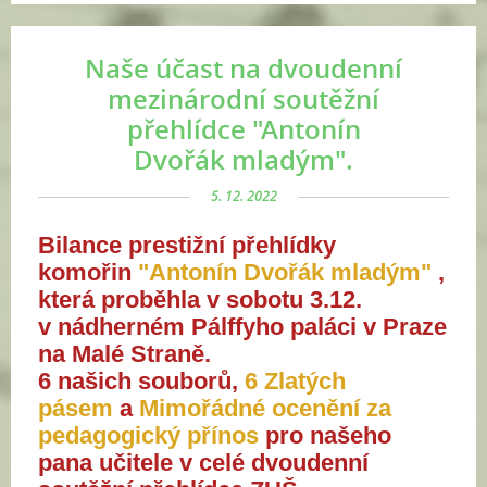
Naše účast na dvoudenní
mezinárodní soutěžní
přehlídce "Antonín
Dvořák mladým".
5. 12. 2022
Bilance prestižní přehlídky
komořin
"Antonín Dvořák mladým"
,
která proběhla v sobotu 3.12.
v
nádherném
Pálffyho paláci v Praze
na Malé Straně.
6 našich souborů,
6 Zlatých
pásem
a
Mimořádné ocenění za
pedagogický přínos
pro našeho
pana učitele
v celé dvoudenní