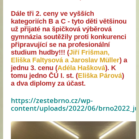
Dále tři 2. ceny ve vyšších 
kategoriích B a C - 
tyto děti většinou 
už přijaté na špičková výběrová 
gymnázia soutěžily proti konkurenci 
připravující se na profesionální 
studium hudby!!! 
(
Jiří Frišman, 
Eliška Faltysová a Jaroslav Müller
) a 
jednu 3. cenu (
Adéla Hašková
). K 
tomu jedno ČÚ I. st. (
Eliška Párová
) 
a dva diplomy za účast.
https://zestebrno.cz/wp-
content/uploads/2022/06/brno2022_jun