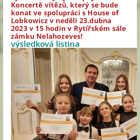
Koncertě vítězů, který se bude
konat ve s
polupráci s
House of
Lobkowicz v
neděli 23.dubna
2023 v 15 hodin v Rytířském sále
zámku Nelahozeves!
výsledková listina