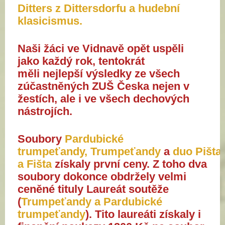
Ditters z Dittersdorfu a hudební
klasicismus.
Naši žáci ve Vidnavě opět uspěli
jako každý rok, tentokrát
měli nejlepší výsledky ze všech
zúčastněných ZUŠ Česka nejen v
žestích, ale i ve všech dechových
nástrojích.
Soubory
Pardubické
trumpeťandy, Trumpeťandy
a
duo Pišta
a Fišta
získaly první ceny. Z toho dva
soubory dokonce obdržely velmi
ceněné tituly Laureát soutěže
(
Trumpeťandy a Pardubické
trumpeťandy
). Tito laureáti získaly i