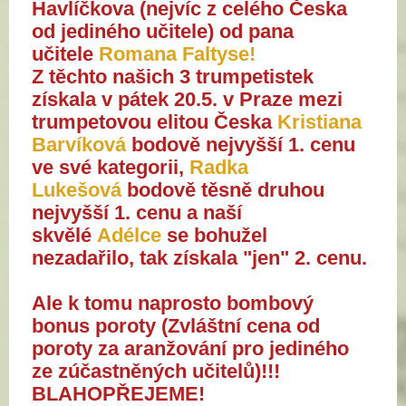
Havlíčkova (nejvíc z celého Česka
od jediného učitele) od pana
učitele
Romana Faltyse!
Z těchto našich 3 trumpetistek
získala v pátek 20.5. v Praze mezi
trumpetovou elitou Česka
Kristiana
Barvíková
bodově nejvyšší 1. cenu
ve své kategorii,
Radka
Lukešová
bodově těsně druhou
nejvyšší 1. cenu a naší
skvělé
Adélce
se bohužel
nezadařilo, tak získala "jen" 2. cenu.
Ale k tomu naprosto bombový
bonus poroty (Zvláštní cena od
poroty
za aranžování
pro jediného
ze zúčastněných učitelů)!!!
BLAHOPŘEJEME!