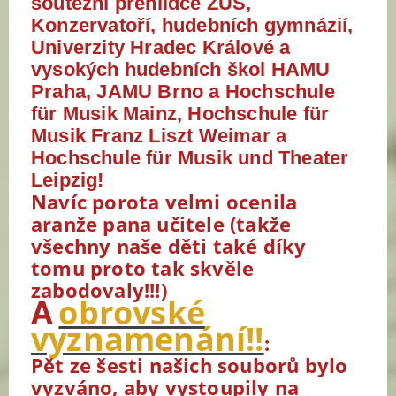
soutěžní přehlídce ZUŠ,
Konzervatoří, hudebních gymnázií,
Univerzity Hradec Králové a
vysokých hudebních škol HAMU
Praha, JAMU Brno a Hochschule
für Musik Mainz, Hochschule für
Musik Franz Liszt Weimar a
Hochschule für Musik und Theater
Leipzig!
Navíc porota velmi ocenila
aranže pana učitele (takže
všechny naše děti také díky
tomu proto tak skvěle
zabodovaly!!!)
A
obrovské
vyznamenání!!
:
Pět ze šesti našich souborů bylo
vyzváno, aby vystoupily na