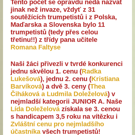
Tento počet 
se 
opravdu
nedá 
nazvat 
jinak než invaze, vždyť z 31 
soutěžících trumpetistů i z Polska, 
Maďarska a Slovenska bylo 11 
trumpetistů (tedy přes celou 
třetinu!!) z třídy pana učitele
Romana Faltyse
Naši žáci přivezli v tvrdé konkurenci 
jednu skvělou 1. cenu (
Radka 
Lukešová
), jednu 2. cenu (
Kristiana 
Barvíková
) a
 dvě 3. ceny (
Thea 
Čiháková a Ludmila Doleželová
) 
v 
nejmladší kategorii JUNIOR A.
Naše 
Lída Doleželová
 získala se 3. cenou 
s handicapem 3,5 roku na vítězku i 
Zvláštní cenu pro nejmladšího 
účastníka
 všech trumpetistů!