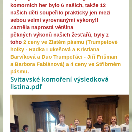
komorních her bylo 6 našich, takže 12
našich děti soupeřilo prakticky jen mezi
sebou
velmi vyrovnanými výkony!!
Zazněla naprostá většina
pěkných výkonů
našich
žesťařů, byly z
toho
2 ceny ve Zlatém pásmu (Trumpetové
holky - Radka Lukešová a Kristiana
Barvíková a Duo Trumpeťáci - Jiří Frišman
a Barbora Fabiánová) a 4 ceny ve Stříbrném
pásmu
.
Svitavské komoření výsledková
listina.pdf