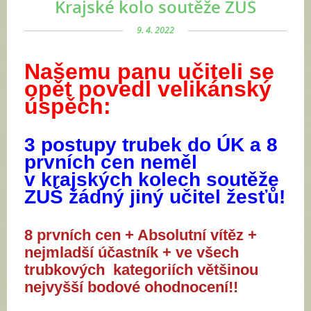
Krajské kolo soutěže ZUŠ
9. 4. 2022
Našemu panu učiteli se
opět povedl velikánský
úspěch:
3 postupy trubek do ÚK a 8
prvních cen neměl
v krajských kolech soutěže
ZUŠ žádný jiný učitel žesťů!
8 prvních cen + Absolutní vítěz +
nejmladší účastník + ve všech
trubkových kategoriích většinou
nejvyšší bodové ohodnocení!!