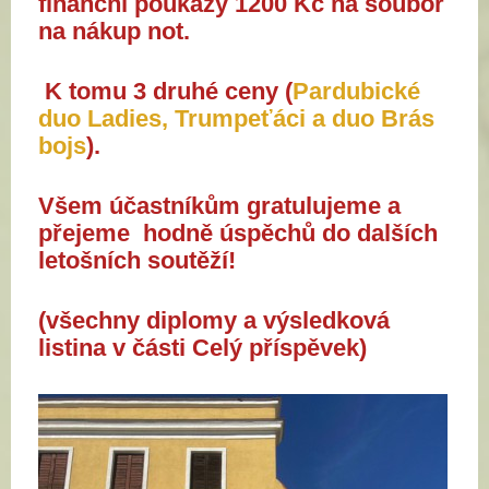
finanční poukazy 1200 Kč na soubor
na nákup not.
K tomu 3 druhé ceny (
Pardubické
duo Ladies, Trumpeťáci a duo Brás
bojs
).
Všem účastníkům gratulujeme a
přejeme hodně úspěchů do dalších
letošních soutěží!
(všechny diplomy a výsledková
listina v části Celý příspěvek)