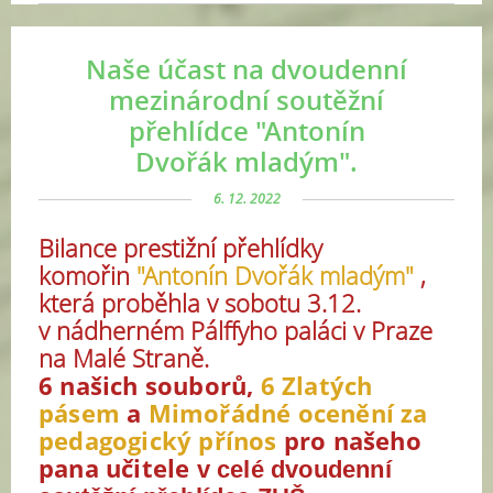
Naše účast na dvoudenní
mezinárodní soutěžní
přehlídce "Antonín
Dvořák mladým".
6. 12. 2022
Bilance prestižní přehlídky
komořin
"Antonín Dvořák mladým"
,
která proběhla v sobotu 3.12.
v
nádherném
Pálffyho paláci v Praze
na Malé Straně.
6 našich souborů,
6 Zlatých
pásem
a
Mimořádné ocenění za
pedagogický přínos
pro našeho
pana učitele
v celé dvoudenní