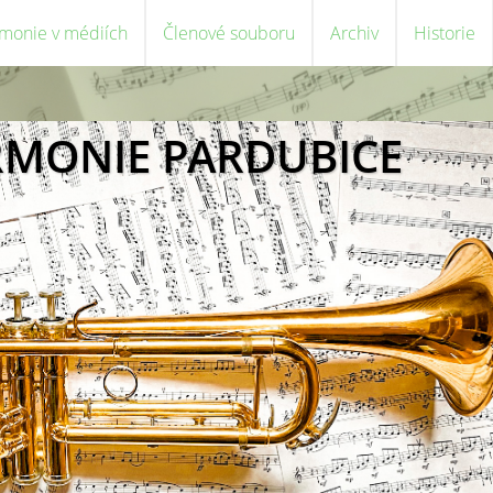
monie v médiích
Členové souboru
Archiv
Historie
RMONIE PARDUBICE