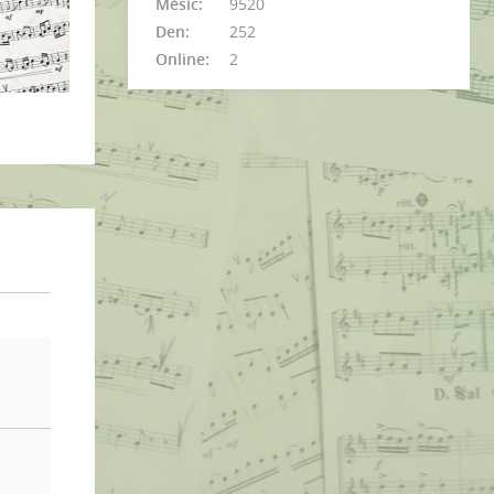
Měsíc:
9520
Den:
252
Online:
2