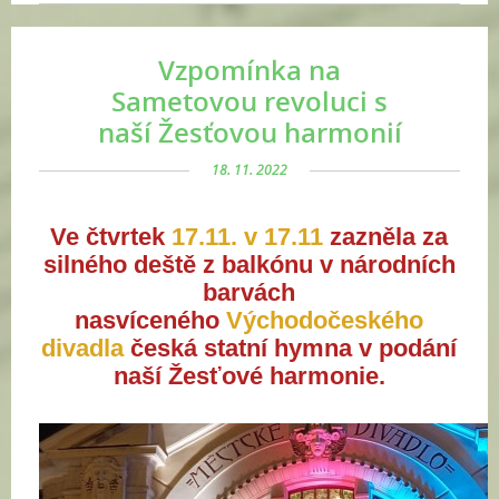
Vzpomínka na
Sametovou revoluci s
naší Žesťovou harmonií
18. 11. 2022
Ve čtvrtek
17.11. v 17.11
zazněla za
silného deště z balkónu v národních
barvách
nasvíceného
Východočeského
divadla
česká statní hymna v podání
naší Žesťové harmonie.