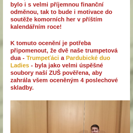
bylo i s velmi příjemnou finanční
odměnou, tak to bude i motivace do
soutěže komorních her v příštím
kalendářním roce!
K tomuto ocenění je potřeba
připomenout, že dvě naše trumpetová
dua -
Trumpeťáci
a
Pardubické duo
Ladies
- byla jako velmi úspěšné
soubory naší ZUŠ pověřena, aby
zahrála všem oceněným 4 poslechové
skladby.