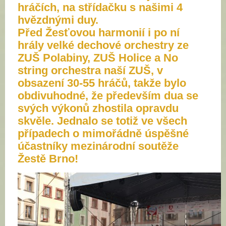
hráčích, na střídačku s našimi 4
hvězdnými duy.
Před Žesťovou harmonií i po ní
hrály velké dechové orchestry ze
ZUŠ Polabiny,
ZUŠ
Holice a No
string orchestra naší ZUŠ, v
obsazení 30-55 hráčů, takže bylo
obdivuhodné, že především dua se
svých výkonů zhostila opravdu
skvěle. Jednalo se totiž ve všech
případech o mimořádně úspěšné
účastníky mezinárodní soutěže
Žestě Brno!