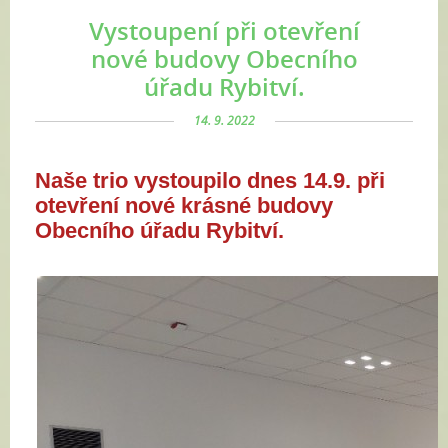
Vystoupení při otevření
nové budovy Obecního
úřadu Rybitví.
14. 9. 2022
Naše trio vystoupilo dnes 14.9. při
otevření nové krásné budovy
Obecního úřadu Rybitví.