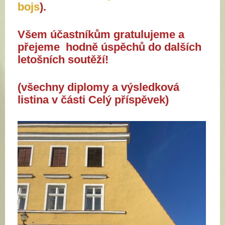
bojs
).
Všem účastníkům gratulujeme a
přejeme hodně úspěchů do dalších
letošních soutěží!
(všechny diplomy a výsledková
listina v části Celý příspěvek)