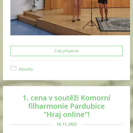
Celý příspěvek
Aktuality
1. cena v soutěži Komorní
filharmonie Pardubice
"Hraj online"!
14. 11. 2022