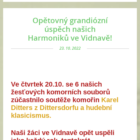
Opětovný grandiózní
úspěch našich
Harmoniků ve Vidnavě!
23. 10. 2022
Ve čtvrtek 20.10. se 6 našich
žesťových komorních souborů
zúčastnilo soutěže komořin
Karel
Ditters z Dittersdorfu a hudební
klasicismus.
Naši žáci ve Vidnavě opět uspěli