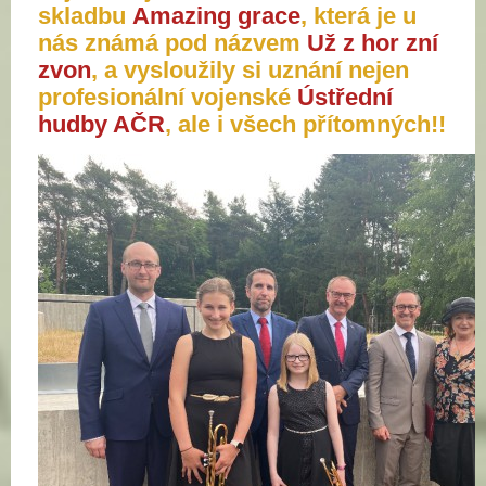
skladbu
Amazing grace
, která je u
nás známá pod názvem
Už z hor zní
zvon
, a vysloužily si uznání nejen
profesionální vojenské
Ústřední
hudby AČR
, ale i všech přítomných!!