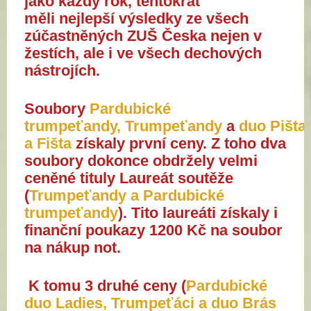
jako každý rok, tentokrát
měli nejlepší výsledky ze všech
zúčastněných ZUŠ Česka nejen v
žestích, ale i ve všech dechových
nástrojích.
Soubory
Pardubické
trumpeťandy, Trumpeťandy
a
duo Pišta
a Fišta
získaly první ceny. Z toho dva
soubory dokonce obdržely velmi
ceněné tituly Laureát soutěže
(
Trumpeťandy a Pardubické
trumpeťandy
). Tito laureáti získaly i
finanční poukazy 1200 Kč na soubor
na nákup not.
K tomu 3 druhé ceny (
Pardubické
duo Ladies, Trumpeťáci a duo Brás