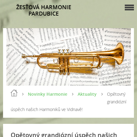
ŽESŤOVÁ HARMONIE
PARDUBICE
Novinky Harmonie
Aktuality
Opětovný
grandiózní
úspěch našich Harmoniků ve Vidnavě!
Opětovný grandiózní úspěch našich