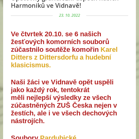
Harmoniků ve Vidnavě!
23. 10. 2022
Ve čtvrtek 20.10. se 6 našich
žesťových komorních souborů
zúčastnilo soutěže komořin
Karel
Ditters z Dittersdorfu a hudební
klasicismus.
Naši žáci ve Vidnavě opět uspěli
jako každý rok, tentokrát
měli nejlepší výsledky ze všech
zúčastněných ZUŠ Česka nejen v
žestích, ale i ve všech dechových
nástrojích.
Soubory
Pardubické