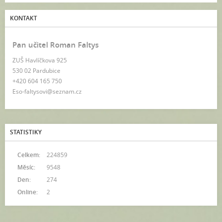
KONTAKT
Pan učitel Roman Faltys
ZUŠ Havlíčkova 925
530 02 Pardubice
+420 604 165 750
Eso-faltysovi@seznam.cz
STATISTIKY
Celkem:
224859
Měsíc:
9548
Den:
274
Online:
2