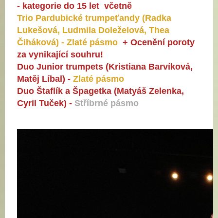
- kategorie do 15 let včetně
Trio Pardubické trumpeťandy (Radka
Lukešová, Ludmila Doleželová, Thea
Čiháková) - Zlaté pásmo
+ Ocenění poroty
za vynikající souhru!
Duo Junior trumpets (Kristiana Barvíková,
Matěj Líbal) -
Zlaté pásmo
Duo Štaflík a Špagetka (Matyáš Zelenka,
Cyril Tuček) -
Stříbrné pásmo