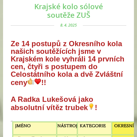
Krajské kolo sólové
soutěže ZUŠ
8. 4. 2025
Ze 14 postupů z
Okresního kola
našich soutěžících jsme v
Krajském kole vyhráli
14 prvních
cen, čtyři s postupem do
Celostátního kola
a dvě Zvláš
tní
ceny
!!
A Radka Lukešová jako
absolutní vítěz trubek
!