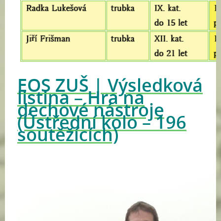
EOS ZUŠ | Výsledková
listina – Hra na
dechové nástroje
(Ústřední kolo – 196
soutěžících)