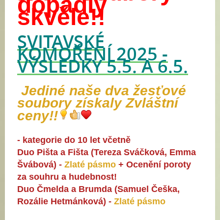
dopadly
skvěle!!
SVITAVSKÉ
KOMOŘENÍ 2025 -
VÝSLEDKY 5.5. A 6.5.
Jediné naše
dva žesťové
soubory získaly Zvláštní
ceny!!
- kategorie do 10 let včetně
Duo Pišta a Fišta (Tereza Sváčková, Emma
Švábová) -
Zlaté pásmo
+ Ocenění poroty
za souhru a hudebnost!
Duo Čmelda a Brumda (Samuel Češka,
Rozálie Hetmánková) -
Zlaté pásmo