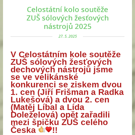
Celostátní kolo soutěže
ZUŠ sólových žesťových
nástrojů 2025
27. 5. 2025
V Celostátním kole soutěže
ZUŠ
sólových
žesťových
dechových nástrojů jsme
se
ve velikánské
konkurenci
se ziskem dvou
1. cen (Jiří Frišman a Radka
Lukešová) a dvou 2. cen
(Matěj Líbal a Lída
Doleželová) opět zařadili
mezi špičku ZUŠ celého
Česka
​!!