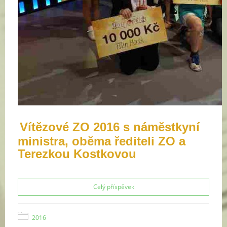
Vítězové ZO 2016 s náměstkyní
ministra, oběma řediteli ZO a
Terezkou Kostkovou
Celý příspěvek
2016