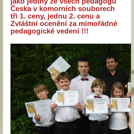
jako jediný ze všech pedagogů
Česka v komorních souborech
tři 1. ceny, jednu 2. cenu a
Zvláštní ocenění za mimořádné
pedagogické vedení !!!