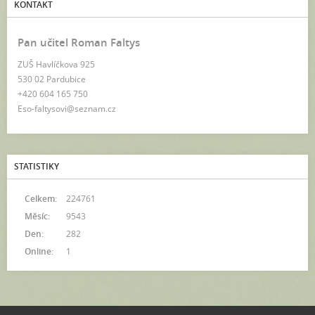
KONTAKT
Pan učitel Roman Faltys
ZUŠ Havlíčkova 925
530 02 Pardubice
+420 604 165 750
Eso-faltysovi@seznam.cz
STATISTIKY
Celkem:
224761
Měsíc:
9543
Den:
282
Online:
1