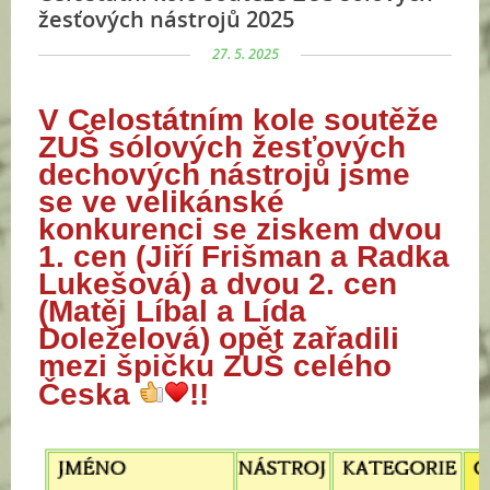
žesťových nástrojů 2025
27. 5. 2025
V Celostátním kole soutěže
ZUŠ
sólových
žesťových
dechových nástrojů jsme
se
ve velikánské
konkurenci
se ziskem dvou
1. cen (Jiří Frišman a Radka
Lukešová) a dvou 2. cen
(Matěj Líbal a Lída
Doleželová) opět zařadili
mezi špičku ZUŠ celého
Česka
​!!