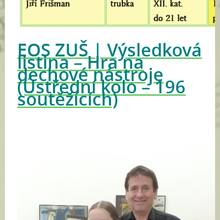
EOS ZUŠ | Výsledková
listina – Hra na
dechové nástroje
(Ústřední kolo – 196
soutěžících)