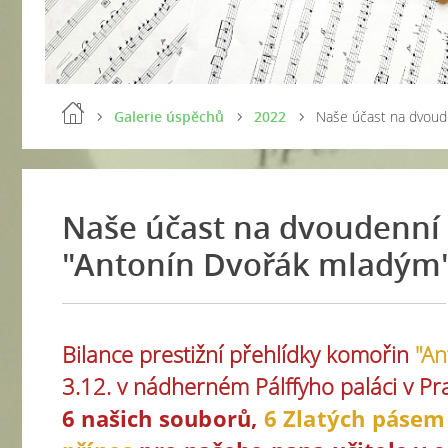
Galerie úspěchů
2022
Naše účast na dvoude
Naše účast na dvoudenní 
"Antonín Dvořák mladým"
Bilance prestižní přehlídky komořin
"An
3.12. v
nádherném
Pálffyho paláci v P
6 našich souborů,
6 Zlatých pásem