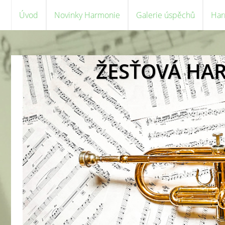
Úvod
Novinky Harmonie
Galerie úspěchů
Har
ŽESŤOVÁ HA