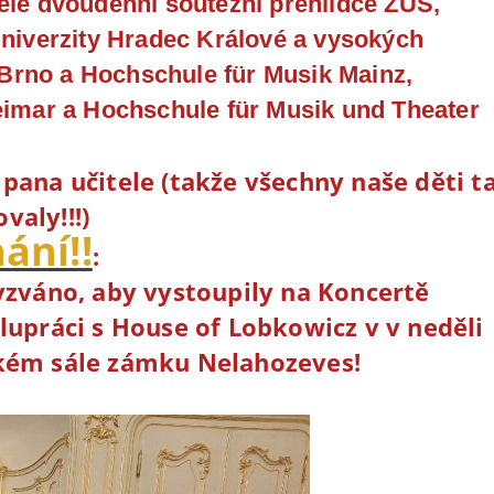
elé dvoudenní soutěžní přehlídce ZUŠ,
niverzity Hradec Králové a vysokých
rno a Hochschule für Musik Mainz,
eimar a Hochschule für Musik und Theater
 pana učitele (takže všechny naše děti t
valy!!!)
ání!!
:
vyzváno, aby vystoupily na Koncertě
lupráci s
House of Lobkowicz v
v
neděli
ském sále zámku Nelahozeves!