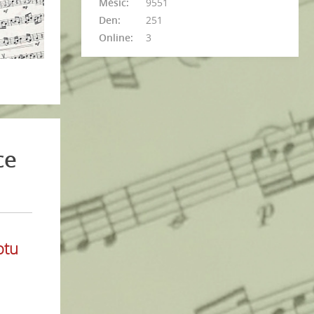
Měsíc:
9551
Den:
251
Online:
3
ce
otu