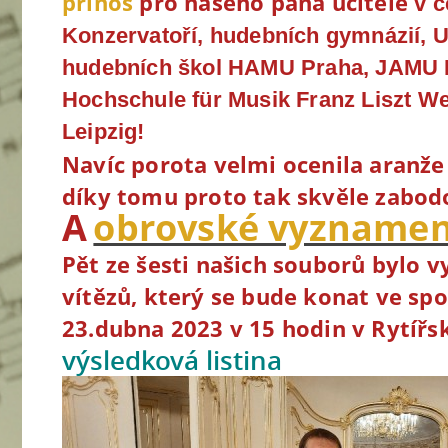
přínos
pro našeho pana učitele
v c
Konzervatoří, hudebních gymnázií, U
hudebních škol HAMU Praha, JAMU B
Hochschule für Musik Franz Liszt W
Leipzig!
Navíc porota velmi ocenila aranže
díky tomu proto tak skvěle zabodo
A
obrovské vyznamen
Pět ze šesti našich souborů bylo 
vítězů, který se bude konat ve s
po
23.dubna 2023 v 15 hodin v Rytíř
výsledková listina