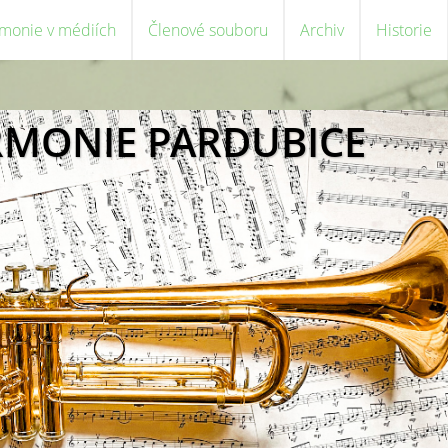
monie v médiích
Členové souboru
Archiv
Historie
RMONIE PARDUBICE