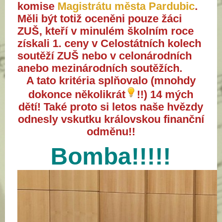
komise
Magistrátu města Pardubic
.
Měli být totiž oceněni pouze žáci
ZUŠ, kteří v minulém
školním
roce
získali 1. ceny v Celostátních kolech
soutěží ZUŠ nebo v celonárodních
anebo mezinárodních soutěžích.
A tato kritéria splňovalo (mnohdy
dokonce několikrát
!!) 14 mých
dětí!
Také proto si letos naše hvězdy
odnesly vskutku královskou finanční
odměnu!!
Bomba!!!!!