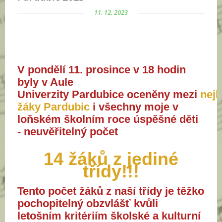
11. 12. 2023
V pondělí 11. prosince v 18 hodin
byly v Aule
Univerzity Pardubice oceněny mezi
nejl
žáky Pardubic
i všechny moje v
loňském školním roce úspěšné děti
- neuvěřitelný počet
14 žáků z jediné
třídy!!!
Tento počet žáků z naší třídy je těžko
pochopitelný obzvlášť kvůli
letošním kritériím školské a kulturní