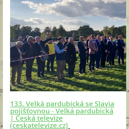
133. Velká pardubická se Slavia
pojišťovnou - Velká pardubická
| Česká televize
(ceskatelevize.cz)