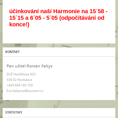
účinkování naší Harmonie na 15´58 -
15´15 a 6´05 - 5´05 (odpočítávání od
konce!)
KONTAKT
Pan učitel Roman Faltys
ZUŠ Havlíčkova 925
530 02 Pardubice
+420 604 165 750
Eso-faltysovi@seznam.cz
STATISTIKY