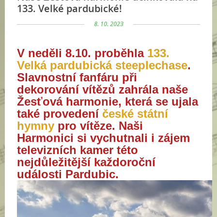
133. Velké pardubické!
8. 10. 2023
V neděli 8.10. proběhla
133.
Velká pardubická steeplechase
.
Slavnostní fanfáru při
dekorování vítězů zahrála naše
Žesťová harmonie, která se ujala
také provedení
české státní
hymny
pro vítěze. Naši
Harmonici si vychutnali i zájem
televizních kamer této
nejdůležitější každoroční
události Pardubic.