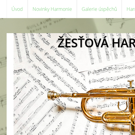
Úvod
Novinky Harmonie
Galerie úspěchů
Har
ŽESŤOVÁ HA