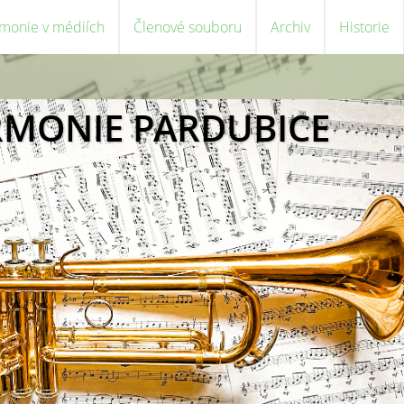
monie v médiích
Členové souboru
Archiv
Historie
RMONIE PARDUBICE