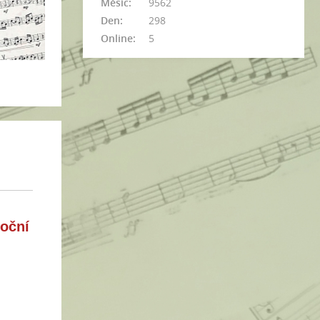
Měsíc:
9562
Den:
298
Online:
5
noční