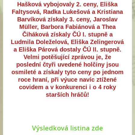
Hašková vybojovaly 2. ceny, Eliška
Faltysová, Radka Lukešová a Kristiana
Barvíková získaly 3. ceny, Jaroslav
Müller, Barbora Fabiánová a Thea
Čiháková získaly ČÚ I. stupně a
Ludmila Doleželová, Eliška Zelingerová
a Eliška Párová dostaly ČÚ II. stupně.
Velmi potěšující zprávou je, že
poslední čtyři uvedené holčiny jsou
osmileté a získaly tyto ceny po jednom
roce hraní, při výuce navíc ztížené
covidem a v konkurenci i o 4 roky
starších hráčů!
Výsledková listina zde