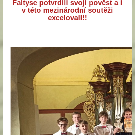
Faltyse potvrdili svoji pověst a i
v této mezinárodní soutěži
excelovali!!