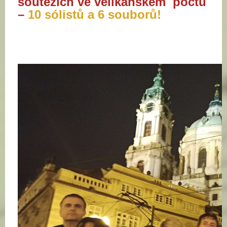
soutěžích ve velikánském počtu
–
10 sólistů a 6 souborů!