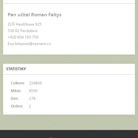
Pan učitel Roman Faltys
ZUŠ Havlíčkova 925
530 02 Pardubice
+420 604 165 750
Eso-faltysovi@seznam.cz
STATISTIKY
Celkem:
224806
Měsíc:
9550
Den:
278
Online:
2