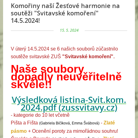
Komořiny naší Žesťové harmonie na
soutěži "Svitavské komoření"
14.5.2024!
15. 5. 2024
V úterý 14.5.2024 se 6 našich souborů zúčastnilo
soutěže svitavské ZUŠ
"Svitavské komoření".
Naše soubory
dopadly neuvěřitelně
skvěle!!
Výsledková listina-Svit.kom.
2024.pdf (zussvitavy.cz)
- kategorie do 10 let včetně
Pišta a Fišta
-
Zlaté
(Gabriela Bičíková, Emma Švábová)
pásmo
+
Ocenění poroty za mimořádnou souhru!