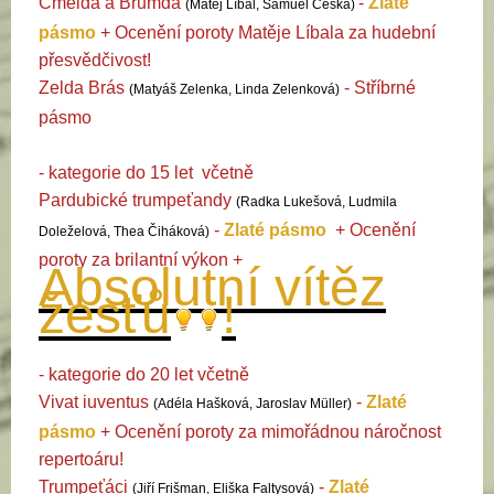
Čmelda a Brumda
-
Zlaté
(Matěj Líbal, Samuel Češka)
pásmo
+
Ocenění poroty Matěje Líbala za hudební
přesvědčivost!
Zelda Brás
- Stříbrné
(Matyáš Zelenka, Linda Zelenková)
pásmo
- kategorie do 15 let
včetně
Pardubické trumpeťandy
(Radka Lukešová, Ludmila
-
Zlaté pásmo
+
Ocenění
Doleželová, Thea Čiháková)
poroty za brilantní výkon
+
Absolutní vítěz
žesťů
!
- kategorie do 20 let
včetně
Vivat iuventus
-
Zlaté
(Adéla Hašková, Jaroslav Müller)
pásmo
+
Ocenění poroty za mimořádnou náročnost
repertoáru!
Trumpeťáci
-
Zlaté
(Jiří Frišman, Eliška Faltysová)