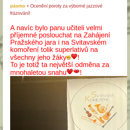
pásmo
+
Ocenění poroty za
výborné jazzové
frázování!
A navíc bylo panu učiteli velmi
příjemné poslouchat na Zahájení
Pražského jara i na Svitavském
komoření tolik superlativů na
všechny jeho žáky
!
To je totiž ta největší odměna za
mnohaletou snahu
!