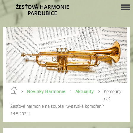
ŽESŤOVÁ HARMONIE
PARDUBICE
Novinky Harmonie
Aktuality
Komořiny
naší
Žesťové harmonie na soutěži "Svitavské komoření"
14.5.2024!