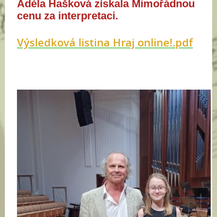
Adéla Hašková získala Mimořádnou
cenu za interpretaci.
Výsledková listina Hraj online!.pdf