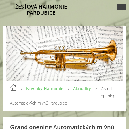
ŽESŤOVÁ HARMONIE
PARDUBICE
Novinky Harmonie
Aktuality
Grand
opening
Automatických mlýnů Pardubice
Grand opening Automatických mlýnů