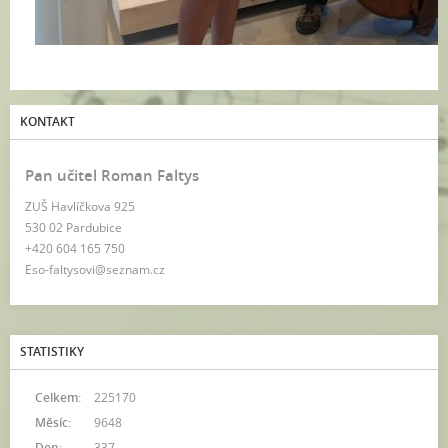
KONTAKT
Pan učitel Roman Faltys
ZUŠ Havlíčkova 925
530 02 Pardubice
+420 604 165 750
Eso-faltysovi@seznam.cz
STATISTIKY
Celkem:
225170
Měsíc:
9648
Den:
337