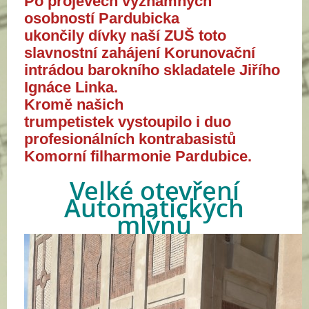
Po projevech významných
osobností Pardubicka
ukončily dívky naší ZUŠ toto
slavnostní zahájení Korunovační
intrádou barokního skladatele Jiřího
Ignáce Linka.
Kromě našich
trumpetistek vystoupilo i duo
profesionálních kontrabasistů
Komorní filharmonie Pardubice.
Velké otevření
Automatických
mlýnů