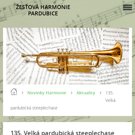
ŽESŤOVÁ HARMONIE
PARDUBICE
Novinky Harmonie
Aktuality
135.
Velká
pardubická steeplechase
135. Velká pardubická steeplechase