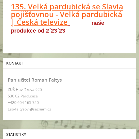
135. Velká pardubická se Slavia
pojišťovnou - Velká pardubická
| Česká televize
naše
produkce od 2´23´23
KONTAKT
Pan učitel Roman Faltys
ZUŠ Havlíčkova 925
530 02 Pardubice
+420 604 165 750
Eso-faltysovi@seznam.cz
STATISTIKY