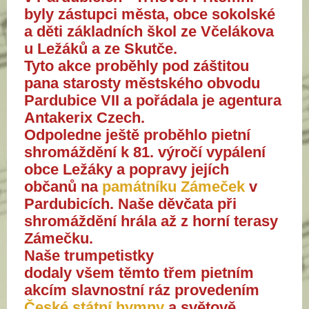
byly zástupci města, obce sokolské
a děti základních škol ze Včelákova
u Ležáků a ze Skutče.
Tyto akce proběhly pod záštitou
pana starosty městského obvodu
Pardubice VII a pořádala je agentura
Antakerix Czech.
Odpoledne ještě proběhlo pietní
shromáždění k 81. výročí vypálení
obce Ležáky a popravy jejích
občanů na
památníku Zámeček
v
Pardubicích. Naše děvčata při
shromáždění hrála až z horní terasy
Zámečku.
Naše trumpetistky
dodaly všem těmto třem pietním
akcím slavnostní ráz provedením
České státní hymny
a světově