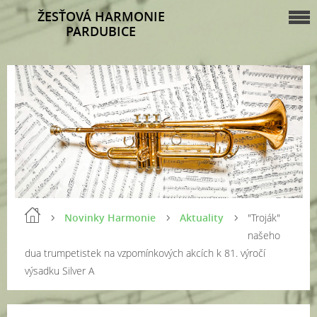
ŽESŤOVÁ HARMONIE
PARDUBICE
Novinky Harmonie
Aktuality
"Troják"
našeho
dua trumpetistek na vzpomínkových akcích k 81. výročí
výsadku Silver A