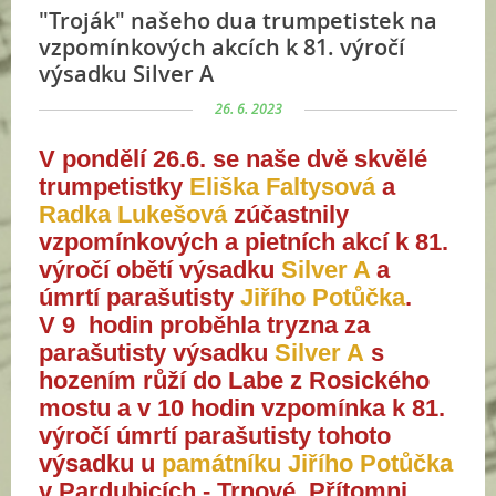
"Troják" našeho dua trumpetistek na
vzpomínkových akcích k 81. výročí
výsadku Silver A
26. 6. 2023
V pondělí 26.6. se naše dvě skvělé
trumpetistky
Eliška Faltysová
a
Radka Lukešová
zúčastnily
vzpomínkových a pietních akcí k 81.
výročí obětí výsadku
Silver A
a
úmrtí parašutisty
Jiřího Potůčka
.
V 9 hodin proběhla tryzna za
parašutisty výsadku
Silver A
s
hozením růží do Labe z Rosického
mostu a v 10 hodin vzpomínka k 81.
výročí úmrtí parašutisty tohoto
výsadku u
památníku Jiřího Potůčka
v Pardubicích - Trnové. Přítomni