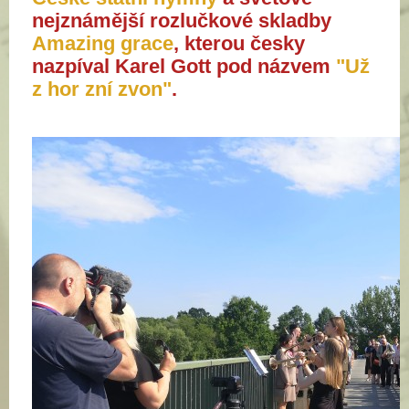
nejznámější rozlučkové skladby
Amazing grace
, kterou česky
nazpíval Karel Gott pod názvem
"Už
z hor zní zvon"
.