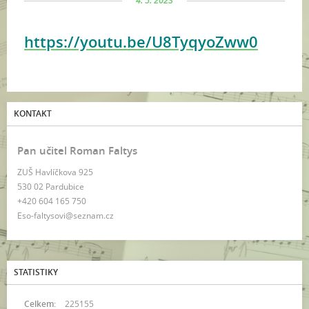
4. 5. 2023
https://youtu.be/U8TyqyoZww0
KONTAKT
Pan učitel Roman Faltys
ZUŠ Havlíčkova 925
530 02 Pardubice
+420 604 165 750
Eso-faltysovi@seznam.cz
STATISTIKY
Celkem:
225155