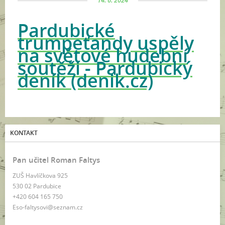
14. 6. 2024
Pardubické
trumpeťandy uspěly
na světové hudební
soutěži - Pardubický
deník (denik.cz)
KONTAKT
Pan učitel Roman Faltys
ZUŠ Havlíčkova 925
530 02 Pardubice
+420 604 165 750
Eso-faltysovi@seznam.cz