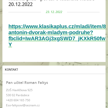
20.12.2022
23. 12. 2022
https://www.klasikaplus.cz/mladi/item/8
antonin-dvorak-mladym-podruhe?
fbclid=IwAR3AGj3xgSWD7_jKXkR50fwY
Y
KONTAKT
Pan učitel Roman Faltys
ZUŠ Havlíčkova 925
530 02 Pardubice
+420 604 165 750
Eso-faltysovi@seznam.cz