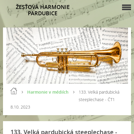
ŽESŤOVÁ HARMONIE
PARDUBICE
Harmonie v médiích
133. Velká pardubická
steeplechase - ČT1
8.10. 2023
133. Velká pardubická steeplechase -