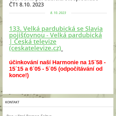
ČT1 8.10. 2023
8. 10. 2023
133. Velká pardubická se Slavia
pojišťovnou - Velká pardubická
| Česká televize
(ceskatelevize.cz)
účinkování naší Harmonie na 15´58 -
15´15 a 6´05 - 5´05 (odpočítávání od
konce!)
KONTAKT