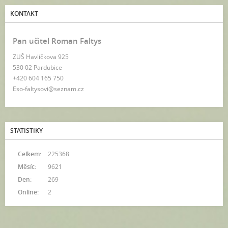
KONTAKT
Pan učitel Roman Faltys
ZUŠ Havlíčkova 925
530 02 Pardubice
+420 604 165 750
Eso-faltysovi@seznam.cz
STATISTIKY
Celkem:
225368
Měsíc:
9621
Den:
269
Online:
2