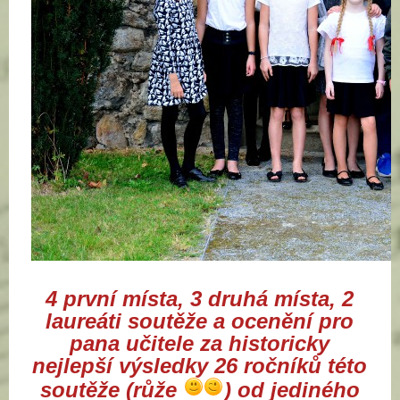
4 první místa, 3 druhá místa, 2
laureáti soutěže a ocenění pro
pana učitele za historicky
nejlepší výsledky 26 ročníků této
soutěže (růže
) od jediného