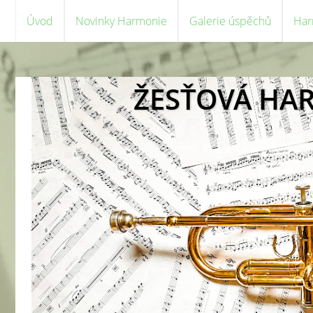
Úvod
Novinky Harmonie
Galerie úspěchů
Har
ŽESŤOVÁ HA