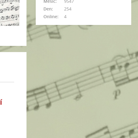
Měsíc:
9547
Den:
254
Online:
4
í