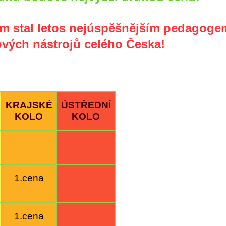
ím stal letos nejúspěšnějším pedagoge
ových nástrojů celého Česka!
KRAJSKÉ
ÚSTŘEDNÍ
KOLO
KOLO
1.cena
1.cena