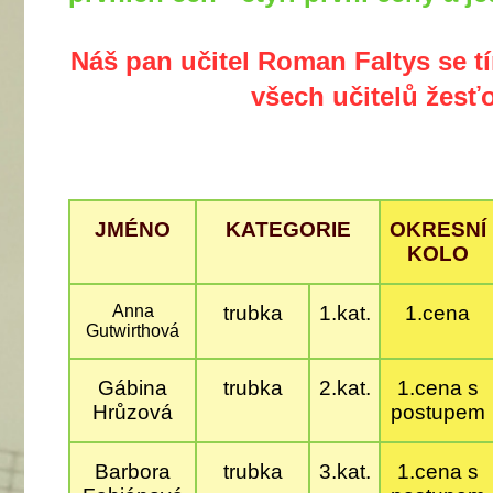
Náš pan učitel Roman Faltys se t
všech učitelů žesť
JMÉNO
KATEGORIE
OKRESNÍ
KOLO
Anna
trubka
1.kat.
1.cena
Gutwirthová
Gábina
trubka
2.kat.
1.cena s
Hrůzová
postupem
Barbora
trubka
3.kat.
1.cena s