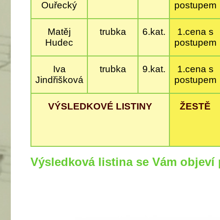
Ouřecký
postupem
Matěj
trubka
6.kat.
1.cena s
Hudec
postupem
Iva
trubka
9.kat.
1.cena s
Jindřišková
postupem
VÝSLEDKOVÉ LISTINY
ŽESTĚ
Výsledková listina se Vám objeví p