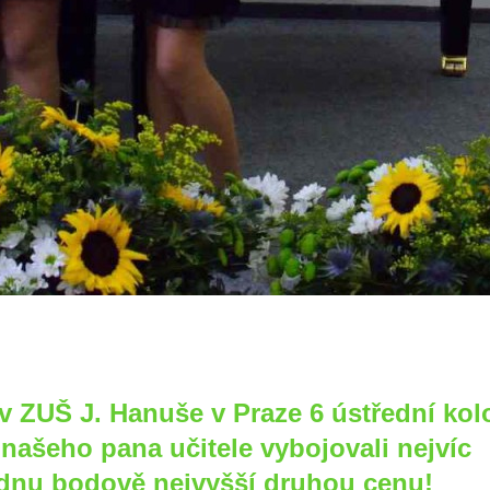
 v ZUŠ J. Hanuše v Praze 6 ústřední kol
 našeho pana učitele vybojovali nejvíc
jednu bodově nejvyšší druhou cenu!