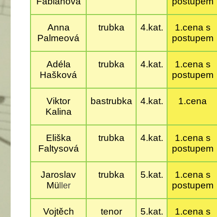
Fabiánová
postupem
Anna
trubka
4.kat.
1.cena s
Palmeová
postupem
Adéla
trubka
4.kat.
1.cena s
Hašková
postupem
Viktor
bastrubka
4.kat.
1.cena
Kalina
Eliška
trubka
4.kat.
1.cena s
Faltysová
postupem
Jaroslav
trubka
5.kat.
1.cena s
M
postupem
ü
ller
Vojtěch
tenor
5.kat.
1.cena s