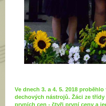
Ve dnech 3. a 4. 5. 2018 proběhlo
dechových nástrojů. Žáci ze třídy
prvních cen - čtyři první ceny a 