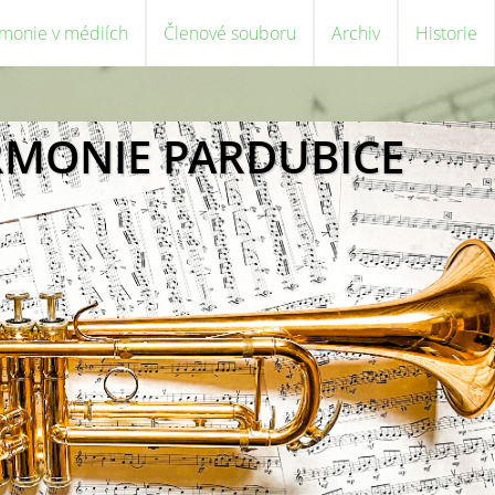
monie v médiích
Členové souboru
Archiv
Historie
RMONIE PARDUBICE