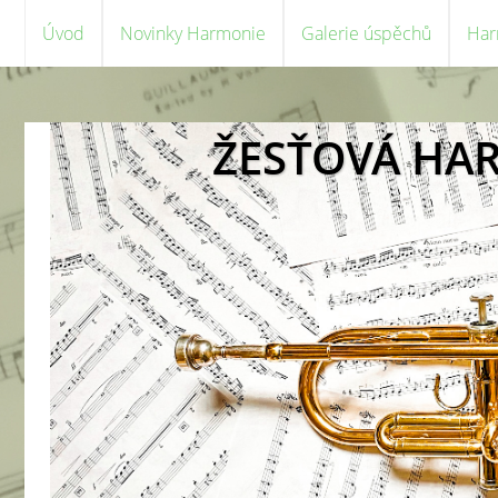
Úvod
Novinky Harmonie
Galerie úspěchů
Har
ŽESŤOVÁ HA