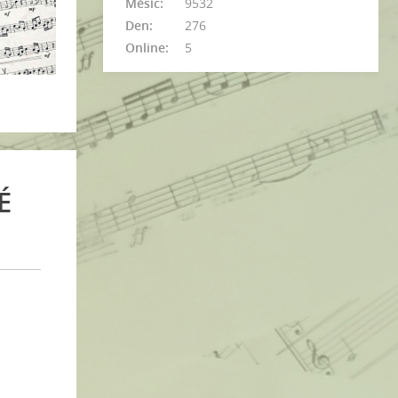
Měsíc:
9532
Den:
276
Online:
5
É