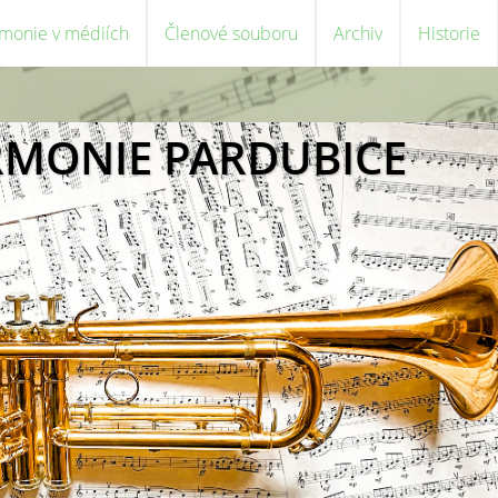
monie v médiích
Členové souboru
Archiv
Historie
RMONIE PARDUBICE