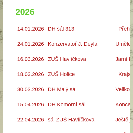
2026
14.01.2026
DH sál 313
Přehrá
24.01.2026
Konzervatoř J. Deyla
Umělec
16.03.2026
ZUŠ Havlíčkova
Jarní k
18.03.2026
ZUŠ Holice
Krajsk
30.03.2026
DH Malý sál
Velikon
15.04.2026
DH Komorní sál
Koncert
22.04.2026
sál ZUŠ Havlíčkova
Ještě j