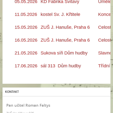
05.05
.2026
KD
Fabrika Svitavy
Umělec
11.05
.2026
kostel S
v.
J. Křtitele
Koncert
15.05.2026
ZUŠ J. Hanuše, Praha 6
Celostá
16.05
.2026
ZUŠ J. Hanuše, Praha 6
Celostá
21.05
.2026
Sukova síň Dům hudby
Slavno
17.06
.2026
sál 313 Dům hudby
Třídní
KONTAKT
Pan učitel Roman Faltys