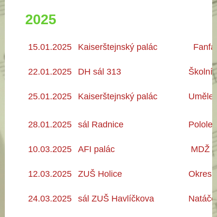
2025
15.01.2025
Kaiserštejnský palác
Fanfáry
22.01.2025
DH sál 313
Školní 
25.01.2025
Kaiserštejnský palác
Umělec
28.01
.2025
sál Radnice
Pololet
10.03.2025
AFI palác
MDŽ p
12.03.2025
ZUŠ Holice
Okresní
24.03.2025
sál ZUŠ Havlíčkova
Natáče