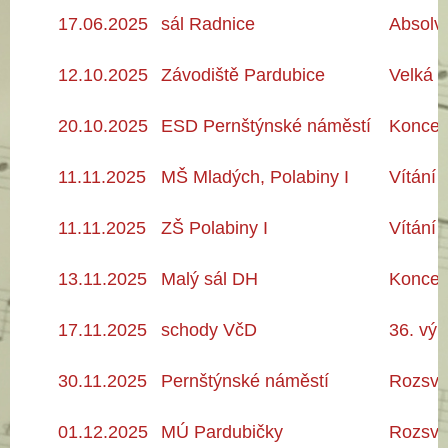
17.06
.2025
sál Radnice
Absolv
12.10.2025
Závodiště Pardubice
Velká 
20.10
.2025
ESD Pernštýnské náměstí
Koncer
11.11
.2025
MŠ Mladých, Polabiny I
Vítání 
11.11
.2025
ZŠ Polabiny I
Vítání 
13.11
.2025
Malý sál DH
Koncer
17.11
.2025
schody VčD
36. výr
30.11
.2025
Pernštýnské náměstí
Rozsví
01.12
.2025
MÚ Pardubičky
Rozsví