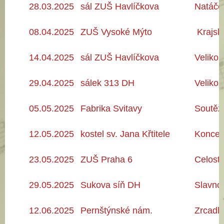
28.03
.2025
sál ZUŠ Havlíčkova
Natáče
08.04.2025
ZUŠ Vysoké Mýto
Krajsk
14.04.2025
sál ZUŠ Havlíčkova
Velikon
29.04.2025
sálek 313 DH
Velikon
05.05
.2025
Fabrika Svitavy
Soutěž
12.05.2025
kostel sv. Jana Křtitele
Koncer
23.05.2025
ZUŠ Praha 6
Celostá
29.05.2025
Sukova síň DH
Slavno
12.06
.2025
Pernštýnské nám.
Zrcadl