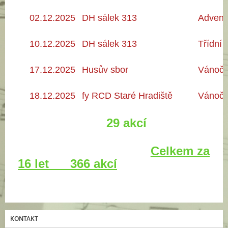
02.12
.2025
DH sálek 313
Adventn
10.12
.2025
DH sálek 313
Třídní 
17.12
.2025
Husův sbor
Vánočn
18.12
.2025
fy RCD Staré Hradiště
Vánočn
29 akcí
Celkem za
16 let 366 akcí
KONTAKT