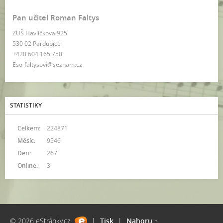
Pan učitel Roman Faltys
ZUŠ Havlíčkova 925
530 02 Pardubice
+420 604 165 750
Eso-faltysovi@seznam.cz
STATISTIKY
Celkem:
224871
Měsíc:
9546
Den:
267
Online:
3
© 2026 eStránky.cz
|
Tisk
|
Nahoru ↑