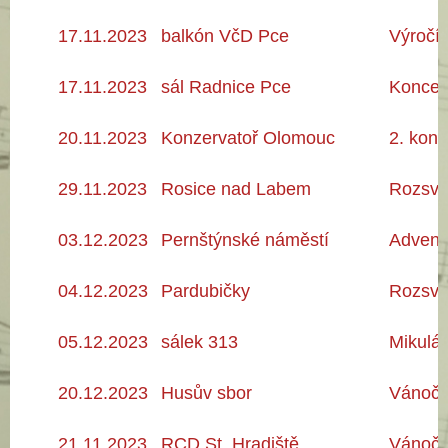
17
.11
.2023
balkón
VčD Pce
Výročí
17
.11
.2023
sál Radnice Pce
Koncer
20.11
.2023
Konzervatoř Olomouc
2. konc
29.11
.2023
Rosice nad Labem
Rozsví
03.12
.2023
Pernštýnské náměstí
Advent
04.12
.2023
Pardubičky
Rozsví
05.12
.2023
sálek 313
Mikulá
20.12
.2023
Husův sbor
Vánočn
21.11
.2023
RCD St. Hradiště
Vánočn