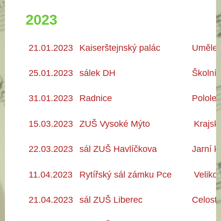
2023
21.01.2023
Kaiserštejnský palác
Umělec
25.01.2023
sálek DH
Školní
31.01.2023
Radnice
Pololet
15.03.2023
ZUŠ Vysoké Mýto
Krajsk
22.03.2023
sál ZUŠ Havlíčkova
Jarní k
11.04.2023
Rytířský sál zámku Pce
Veliko
21.04.2023
sál ZUŠ Liberec
Celostá