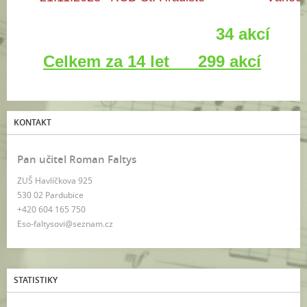
34 akcí
Celkem za 14 let 299 akcí
KONTAKT
Pan učitel Roman Faltys
ZUŠ Havlíčkova 925
530 02 Pardubice
+420 604 165 750
Eso-faltysovi@seznam.cz
STATISTIKY