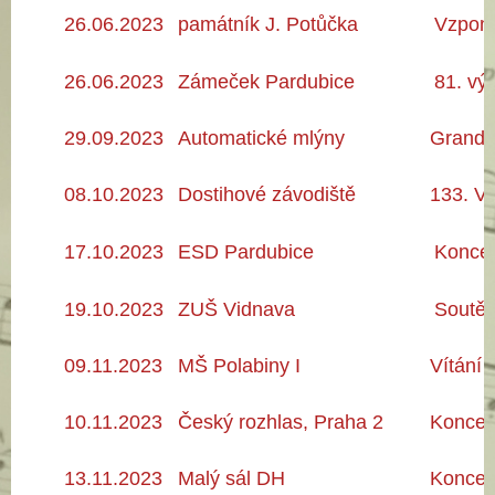
26
.06
.2023
památník J. Potůčka
Vzpomí
26
.06
.2023
Zámeček Pardubice
81. v
ý
29
.09
.2023
Automatické mlýny
Grand 
08.10
.2023
Dostihové závodiště
133. V
17.10
.2023
ESD Pardubice
Koncer
19.10
.2023
ZUŠ Vidnava
Soutěž
09.11
.2023
MŠ Polabiny I
Vítání 
10.11
.2023
Český rozhlas, Praha 2
Koncer
13
.11
.2023
Malý sál DH
Koncert