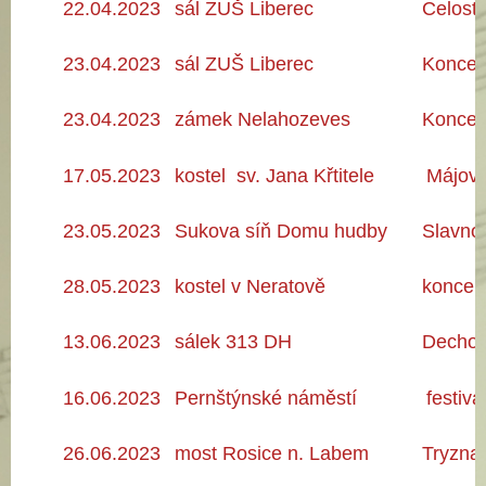
22.04.2023
sál ZUŠ Liberec
Celostá
23.04.2023
sál ZUŠ Liberec
Koncert
23
.04.2023
zámek Nelahozeves
Koncer
17.05.2023
kostel sv. Jana Křtitele
Májový
23.05.2023
Sukova síň Domu hudby
Slavno
28.05.2023
kostel v Neratově
koncer
13.06.2023
sálek 313 DH
Dechový
16
.06
.2023
Pernštýnské náměstí
festiv
26
.06
.2023
most Rosice n. Labem
Tryzna 