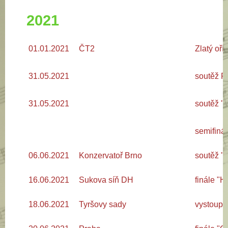
2021
01.01.2021
ČT2
Zlatý oří
31.05.2021
soutěž Fi
31.05.2021
soutěž "C
semifinál
06.06.2021
Konzervatoř Brno
soutěž "Ž
16.06.2021
Sukova síň DH
finále "H
18.06.2021
Tyršovy sady
vystoupe