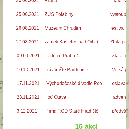
20.06.2021
Praha
finále "C
25.06.2021
ZUŠ Polabiny
vystoup
26.08.2021
Muzeum Chrudim
festival 
27.08.2021
zámek Kostelec nad Orlicí
Zlatá pec
09.09.2021
radnice Praha 4
Zlatá pe
10.10.2021
závodiště Pardubice
Velká p
17.11.2021
Východočeské divadlo Pce
oslava 
28.11.2021
loď Otava
adventn
3.12.2021
firma RCD Staré Hradiště
předván
16 akcí