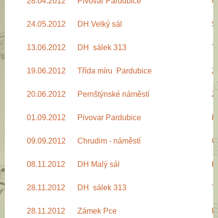
28.04.2012
Pivovar Pardubice
Č
24.05.2012
DH Velký sál
S
13.06.2012
DH sálek 313
T
19.06.2012
Třída míru Pardubice
Z
20.06.2012
Pernštýnské náměstí
Z
01.09.2012
Pivovar Pardubice
P
09.09.2012
Chrudim - náměstí
C
08.11.2012
DH Malý sál
K
28.11.2012
DH sálek 313
T
28.11.2012
Zámek Pce
K