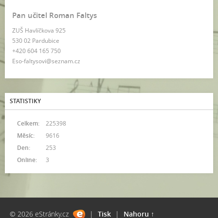
Pan učitel Roman Faltys
ZUŠ Havlíčkova 925
530 02 Pardubice
+420 604 165 750
Eso-faltysovi@seznam.cz
STATISTIKY
Celkem:
225398
Měsíc:
9616
Den:
253
Online:
3
© 2026 eStránky.cz
|
Tisk
|
Nahoru ↑