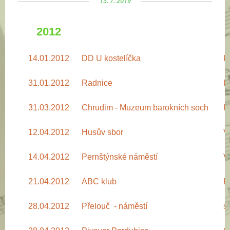
15. 7. 2019
2012
14.01.2012
DD U kostelíčka
K
31.01.2012
Radnice
P
31.03.2012
Chrudim - Muzeum barokních soch
K
12.04.2012
Husův sbor
V
14.04.2012
Pernštýnské náměstí
V
21.04.2012
ABC klub
P
28.04.2012
Přelouč - náměstí
s