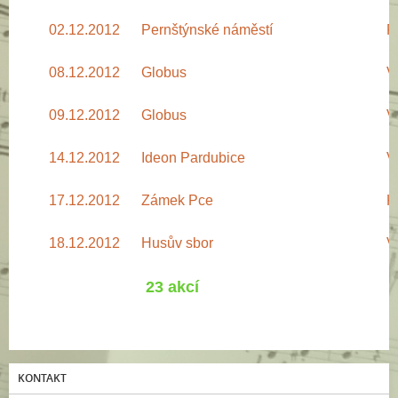
02.12.2012
Pernštýnské náměstí
R
08.12.2012
Globus
V
09.12.2012
Globus
V
14.12.2012
Ideon Pardubice
V
17.12.2012
Zámek Pce
K
18.12.2012
Husův sbor
V
23 akcí
KONTAKT