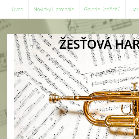
Úvod
Novinky Harmonie
Galerie úspěchů
Har
ŽESŤOVÁ HA