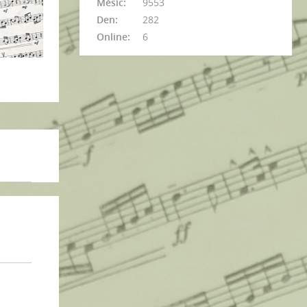
Měsíc:
9553
Den:
282
Online:
6