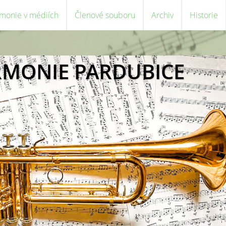
monie v médiích
Členové souboru
Archiv
Historie
RMONIE PARDUBICE